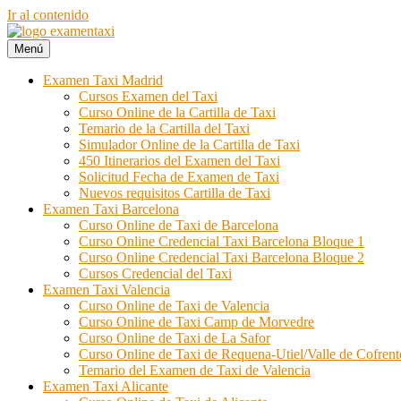
Ir al contenido
Menú
Examen Taxi te ayuda a aprobar el examen de la cartilla del taxi
Examen Taxi incluye la información necesaria para aprobar la cartilla 
Examen Taxi Madrid
Cursos Examen del Taxi
Curso Online de la Cartilla de Taxi
Temario de la Cartilla del Taxi
Simulador Online de la Cartilla de Taxi
450 Itinerarios del Examen del Taxi
Solicitud Fecha de Examen de Taxi
Nuevos requisitos Cartilla de Taxi
Examen Taxi Barcelona
Curso Online de Taxi de Barcelona
Curso Online Credencial Taxi Barcelona Bloque 1
Curso Online Credencial Taxi Barcelona Bloque 2
Cursos Credencial del Taxi
Examen Taxi Valencia
Curso Online de Taxi de Valencia
Curso Online de Taxi Camp de Morvedre
Curso Online de Taxi de La Safor
Curso Online de Taxi de Requena-Utiel/Valle de Cofren
Temario del Examen de Taxi de Valencia
Examen Taxi Alicante