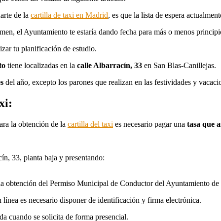
arte de la
cartilla de taxi en Madrid
, es que la lista de espera actualme
examen, el Ayuntamiento te estaría dando fecha para más o menos principi
izar tu planificación de estudio.
to
tiene localizadas en la
calle Albarracín, 33
en San Blas-Canillejas.
es
del año, excepto los parones que realizan en las festividades y vacac
xi:
para la obtención de la
cartilla del taxi
es necesario pagar una
tasa que a
ín, 33, planta baja y presentando:
a obtención del Permiso Municipal de Conductor del Ayuntamiento de M
n línea es necesario disponer de identificación y firma electrónica.
da cuando se solicita de forma presencial.