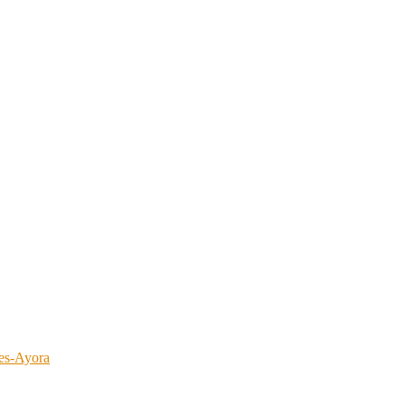
del taxi. Si quieres aprobar el examen de la cartilla, Examen Taxi es tu
tes-Ayora