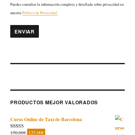
Puedes consultar la información completa y detallada sobre privacidad en
nuestra
Política de Privacidad.
PRODUCTOS MEJOR VALORADOS
Curso Online de Taxi de Barcelona
El
El
150,00
€
125,00
€
Valorado con