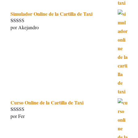
Simulador Online de la Cartilla de Taxi
por Akejandro
Valorado con
5
de 5
Curso Online de la Cartilla de Taxi
por Fer
Valorado con
5
de 5