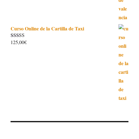
Curso Online de la Cartilla de Taxi
125,00
€
Valorado con
4.97
de 5