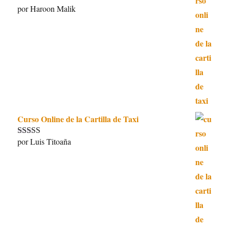
por Haroon Malik
Valorado con
5
de 5
Curso Online de la Cartilla de Taxi
por Luis Titoaña
Valorado con
5
de 5