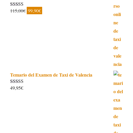
El
El
115,00
€
99,90
€
Valorado con
5.00
de 5
precio
precio
original
actual
era:
es:
115,00€.
99,90€.
Temario del Examen de Taxi de Valencia
49,95
€
Valorado con
5.00
de 5