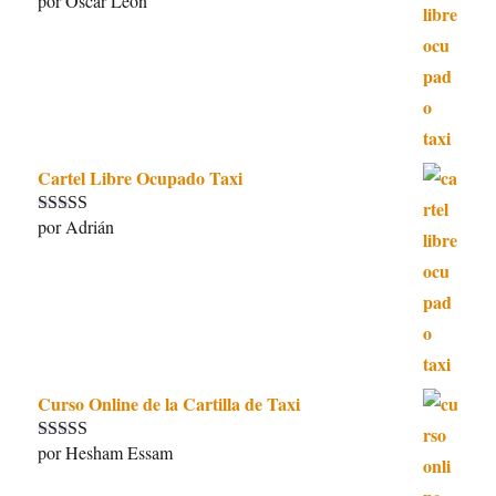
por Oscar León
Valorado con
5
de 5
Cartel Libre Ocupado Taxi
por Adrián
Valorado con
5
de 5
Curso Online de la Cartilla de Taxi
por Hesham Essam
Valorado con
5
de 5