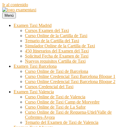
Ir al contenido
Menú
Examen Taxi te ayuda a aprobar el examen de la cartilla del taxi
Examen Taxi incluye la información necesaria para aprobar la cartilla
del taxi. Si quieres aprobar el examen de la cartilla, Examen Taxi es
Examen Taxi Madrid
tu web.
Cursos Examen del Taxi
Curso Online de la Cartilla de Taxi
Temario de la Cartilla del Taxi
Simulador Online de la Cartilla de Taxi
450 Itinerarios del Examen del Taxi
Solicitud Fecha de Examen de Taxi
Nuevos requisitos Cartilla de Taxi
Examen Taxi Barcelona
Curso Online de Taxi de Barcelona
Curso Online Credencial Taxi Barcelona Bloque 1
Curso Online Credencial Taxi Barcelona Bloque 2
Cursos Credencial del Taxi
Examen Taxi Valencia
Curso Online de Taxi de Valencia
Curso Online de Taxi Camp de Morvedre
Curso Online de Taxi de La Safor
Curso Online de Taxi de Requena-Utiel/Valle de
Cofrentes-Ayora
Temario del Examen de Taxi de Valencia