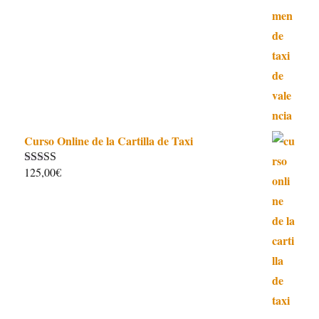
Curso Online de la Cartilla de Taxi
125,00
€
Valorado con
4.97
de 5