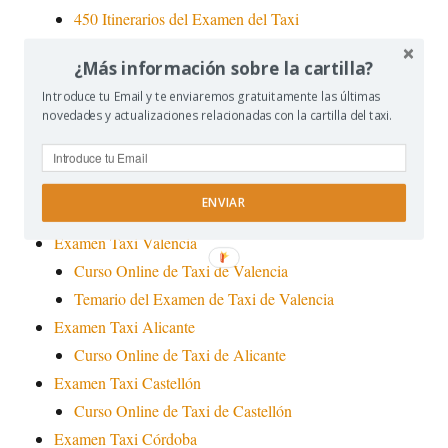
450 Itinerarios del Examen del Taxi
Solicitud Fecha de Examen de Taxi
¿Más información sobre la cartilla?
Nuevos requisitos Cartilla de Taxi
Introduce tu Email y te enviaremos gratuitamente las últimas
Examen Taxi Barcelona
novedades y actualizaciones relacionadas con la cartilla del taxi.
Curso Online de Taxi de Barcelona
Curso Online Credencial Taxi Barcelona Bloque 1
Curso Online Credencial Taxi Barcelona Bloque 2
ENVIAR
Cursos Credencial del Taxi
Examen Taxi Valencia
Curso Online de Taxi de Valencia
Temario del Examen de Taxi de Valencia
Examen Taxi Alicante
Curso Online de Taxi de Alicante
Examen Taxi Castellón
Curso Online de Taxi de Castellón
Examen Taxi Córdoba