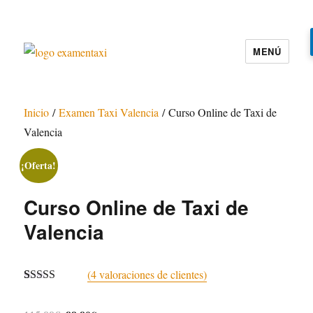
MENÚ
Examen Taxi te ayuda a aprobar el
examen de la cartilla del taxi
Inicio
/
Examen Taxi Valencia
/ Curso Online de Taxi de
Valencia
¡Oferta!
Curso Online de Taxi de
Valencia
(
4
valoraciones de clientes)
Valorado con
4
5.00
de 5 en
El
El