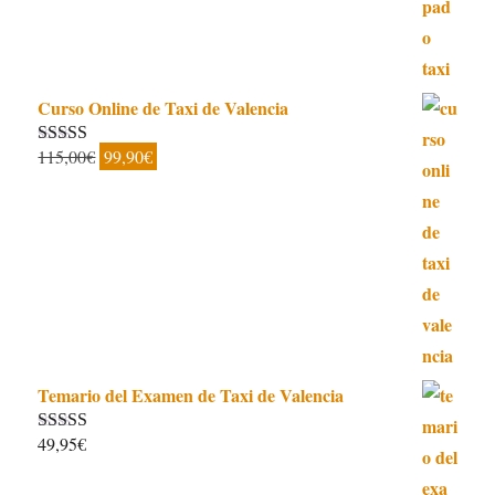
era:
es:
21,00€.
14,95€.
Curso Online de Taxi de Valencia
El
El
115,00
€
99,90
€
Valorado con
5.00
de 5
precio
precio
original
actual
era:
es:
115,00€.
99,90€.
Temario del Examen de Taxi de Valencia
49,95
€
Valorado con
5.00
de 5