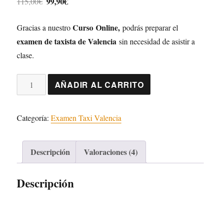
99,90
€
115,00
€
base a
valoraciones
precio
precio
de clientes
Curso Online,
original
actual
Gracias a nuestro
podrás preparar el
examen de taxista de Valencia
era:
es:
sin necesidad de asistir a
115,00€.
99,90€.
clase.
Curso
AÑADIR AL CARRITO
Online
de
Categoría:
Examen Taxi Valencia
Taxi
de
Valencia
Descripción
Valoraciones (4)
cantidad
Descripción