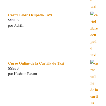
Cartel Libre Ocupado Taxi
por Adrián
Valorado con
5
de 5
Curso Online de la Cartilla de Taxi
por Hesham Essam
Valorado con
5
de 5