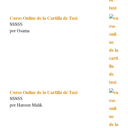
Curso Online de la Cartilla de Taxi
por Osama
Valorado con
5
de 5
Curso Online de la Cartilla de Taxi
por Haroon Malik
Valorado con
5
de 5