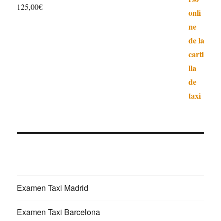
125,00
€
Valorado con
4.97
de 5
Examen Taxi Madrid
Examen Taxi Barcelona