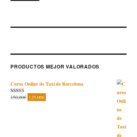
PRODUCTOS MEJOR VALORADOS
Curso Online de Taxi de Barcelona
El
El
150,00
€
125,00
€
Valorado con
5.00
de 5
precio
precio
original
actual
era:
es:
150,00€.
125,00€.