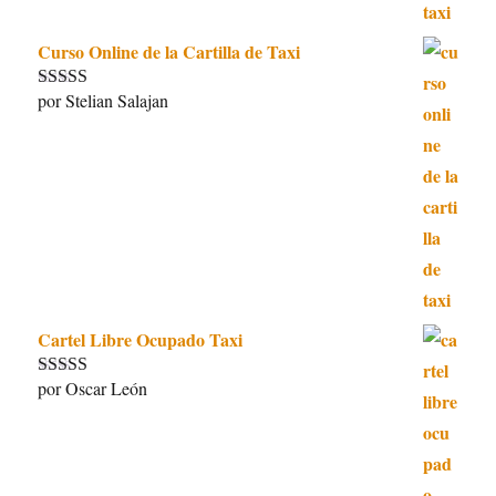
Curso Online de la Cartilla de Taxi
por Stelian Salajan
Valorado con
5
de 5
Cartel Libre Ocupado Taxi
por Oscar León
Valorado con
5
de 5