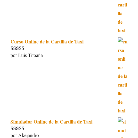
Curso Online de la Cartilla de Taxi
por Luis Titoaña
Valorado con
5
de 5
Simulador Online de la Cartilla de Taxi
por Akejandro
Valorado con