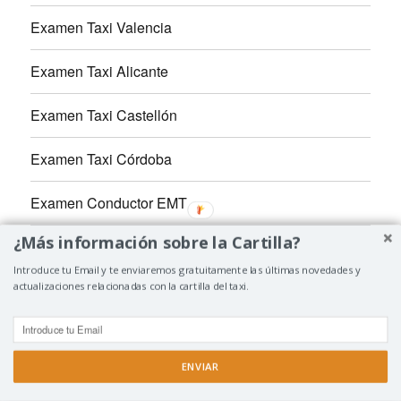
Examen Taxi Valencia
Examen Taxi Alicante
Examen Taxi Castellón
Examen Taxi Córdoba
Examen Conductor EMT
¿Más información sobre la Cartilla?
Examen Metro Madrid
Introduce tu Email y te enviaremos gratuitamente las últimas novedades y
actualizaciones relacionadas con la cartilla del taxi.
Accesorios Taxi
Contacto
ENVIAR
Examen Taxi te ayuda a aprobar el examen de la cartilla del taxi