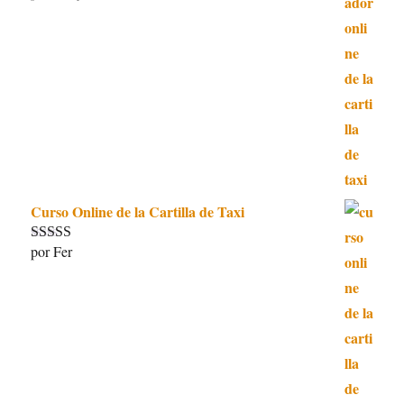
5
de 5
Curso Online de la Cartilla de Taxi
por Fer
Valorado con
5
de 5