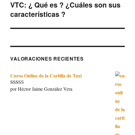
VTC: ¿ Qué es ? ¿Cuáles son sus
Entrada
características ?
siguiente:
VALORACIONES RECIENTES
Curso Online de la Cartilla de Taxi
por Héctor Jaime González Vera
Valorado con
5
de 5