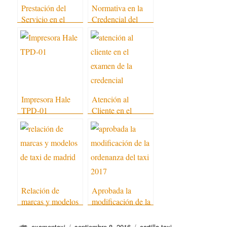
Prestación del
Normativa en la
Servicio en el
Credencial del
Examen de la
Taxi
Credencial
Impresora Hale
Atención al
TPD-01
Cliente en el
Examen de la
Credencial
Relación de
Aprobada la
marcas y modelos
modificación de la
de Taxi de Madrid
Ordenanza del
Taxi 2017
Autor
Publicado
Categorías
examentaxi
septiembre 8, 2016
cartilla taxi