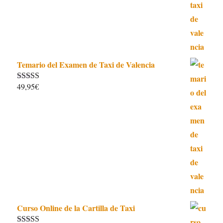
115,00€.
99,90€.
Temario del Examen de Taxi de Valencia
49,95
€
Valorado con
5.00
de 5
Curso Online de la Cartilla de Taxi