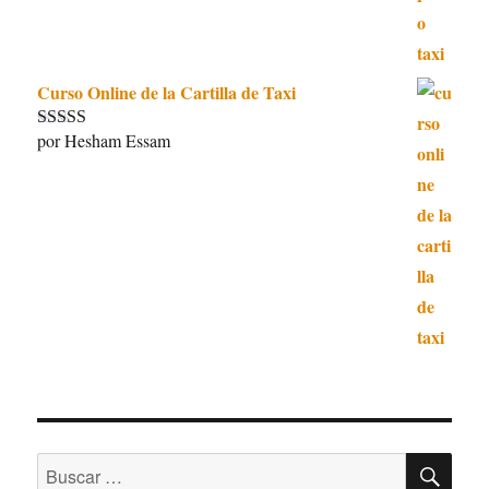
Curso Online de la Cartilla de Taxi
por Hesham Essam
Valorado con
5
de 5
BU
Buscar