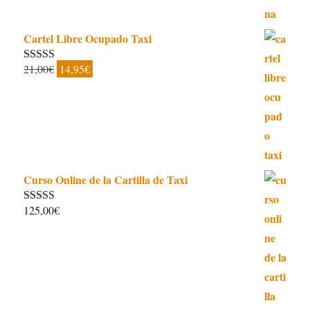
Cartel Libre Ocupado Taxi
El
El
21,00
€
14,95
€
Valorado con
5.00
de 5
precio
precio
original
actual
era:
es:
21,00€.
14,95€.
Curso Online de la Cartilla de Taxi
125,00
€
Valorado con
4.97
de 5