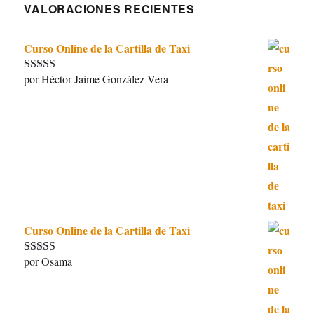
VALORACIONES RECIENTES
Curso Online de la Cartilla de Taxi
por Héctor Jaime González Vera
Valorado con
5
de 5
Curso Online de la Cartilla de Taxi
por Osama
Valorado con
5
de 5