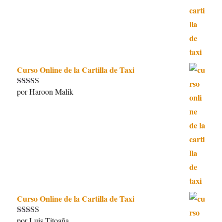
Curso Online de la Cartilla de Taxi
por Haroon Malik
Valorado con
5
de 5
Curso Online de la Cartilla de Taxi
por Luis Titoaña
Valorado con