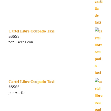
Cartel Libre Ocupado Taxi
por Oscar León
Valorado con
5
de 5
Cartel Libre Ocupado Taxi
por Adrián
Valorado con
5
de 5