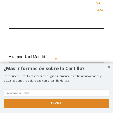
Examen Taxi Madrid
¿Más información sobre la Cartilla?
Examen Taxi Barcelona
Introduce tu Email y te enviaremos gratuitamente las últimas novedades y
Examen Taxi Valencia
actualizaciones relacionadas con la cartilla del taxi.
Examen Taxi Alicante
ENVIAR
Examen Taxi Castellón