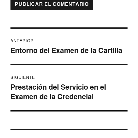
Navegación
ANTERIOR
de
Entorno del Examen de la Cartilla
Entrada
anterior:
entradas
SIGUIENTE
Prestación del Servicio en el
Entrada
Examen de la Credencial
siguiente: