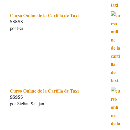
Curso Online de la Cartilla de Taxi
por Fer
Valorado con
5
de 5
Curso Online de la Cartilla de Taxi
por Stelian Salajan
Valorado con
5
de 5