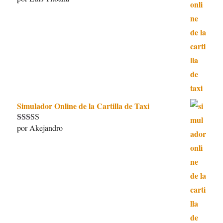
5
de 5
Simulador Online de la Cartilla de Taxi
por Akejandro
Valorado con
5
de 5