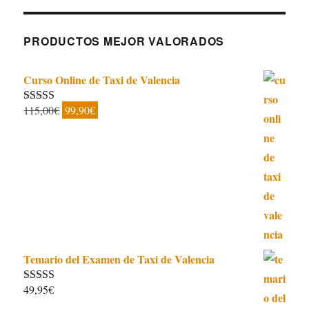
PRODUCTOS MEJOR VALORADOS
Curso Online de Taxi de Valencia
El
El
115,00
€
99,90
€
Valorado con
5.00
de 5
precio
precio
original
actual
era:
es:
115,00€.
99,90€.
Temario del Examen de Taxi de Valencia
49,95
€
Valorado con
5.00
de 5