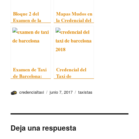
Bloque 2 del
Mapas Mudos en
Examen de la
la Credencial del
Credencial
Taxi
Examen de Taxi
Credencial del
de Barcelona:
Taxi de
Convocatoria
Barcelona 2018
2017
Autor
Publicado
Categorías
credencialtaxi
junio 7, 2017
taxistas
el
Deja una respuesta