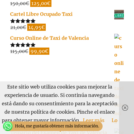
El
El
150,00
€
125,00
€
Valorado
con
5.00
de
precio
precio
5
Cartel Libre Ocupado Taxi
original
actual
El
El
21,00
€
14,95
€
era:
es:
Valorado
con
5.00
de
precio
precio
150,00€.
125,00€.
5
Curso Online de Taxi de Valencia
original
actual
El
El
115,00
€
99,90
€
era:
es:
Valorado
con
5.00
de
precio
precio
21,00€.
14,95€.
5
original
actual
era:
es:
115,00€.
99,90€.
Este sitio web utiliza cookies para mejorar la
experiencia de usuario. Si continúa navegando
está dando su consentimiento para la aceptación
de nuestra política de cookies. Pinche el enlace
para obtener mayor información.
Leer más
Lo
Hola, me gustaría obtener más información.
acepto
Temario del Examen de Taxi de Valencia