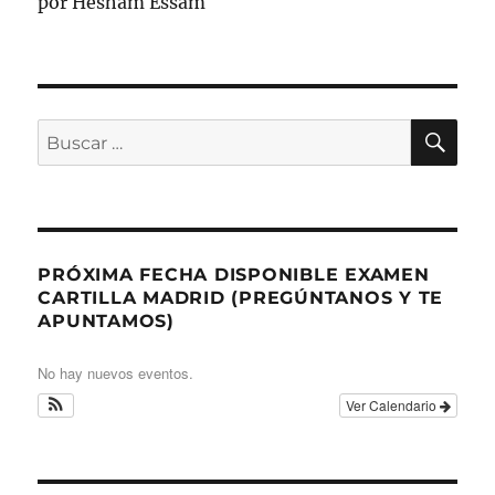
por Hesham Essam
Valorado
con
5
de 5
BU
Buscar
por:
PRÓXIMA FECHA DISPONIBLE EXAMEN
CARTILLA MADRID (PREGÚNTANOS Y TE
APUNTAMOS)
No hay nuevos eventos.
Ver Calendario