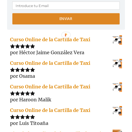
ENVIAR
VALORACIONES RECIENTES
Curso Online de la Cartilla de Taxi
por Héctor Jaime González Vera
Valorado
con
5
de 5
Curso Online de la Cartilla de Taxi
por Osama
Valorado
con
5
de 5
Curso Online de la Cartilla de Taxi
por Haroon Malik
Valorado
con
5
de 5
Curso Online de la Cartilla de Taxi
por Luis Titoaña
Valorado
con
5
de 5