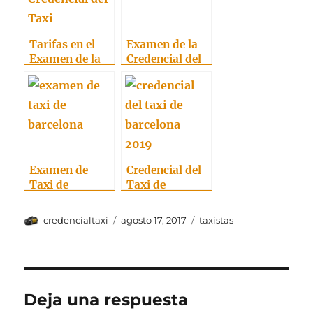
Tarifas en el
Examen de la
Examen de la
Credencial del
Credencial del
Taxi de
Taxi
Barcelona
Examen de
Credencial del
Taxi de
Taxi de
Barcelona:
Barcelona 2019
Convocatoria
Autor
Publicado
Categorías
credencialtaxi
agosto 17, 2017
taxistas
2017
el
Deja una respuesta