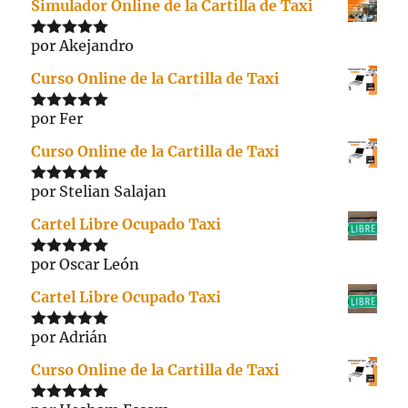
Simulador Online de la Cartilla de Taxi
por Akejandro
Valorado
con
5
de 5
Curso Online de la Cartilla de Taxi
por Fer
Valorado
con
5
de 5
Curso Online de la Cartilla de Taxi
por Stelian Salajan
Valorado
con
5
de 5
Cartel Libre Ocupado Taxi
por Oscar León
Valorado
con
5
de 5
Cartel Libre Ocupado Taxi
por Adrián
Valorado
con
5
de 5
Curso Online de la Cartilla de Taxi