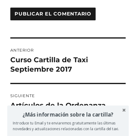
Navegación
ANTERIOR
de
Curso Cartilla de Taxi
Entrada
anterior:
Septiembre 2017
entradas
SIGUIENTE
Artículos de la Ordenanza
Entrada
siguiente:
anulados por TSJM
¿Más información sobre la cartilla?
Introduce tu Email y te enviaremos gratuitamente las últimas
novedades y actualizaciones relacionadas con la cartilla del taxi.