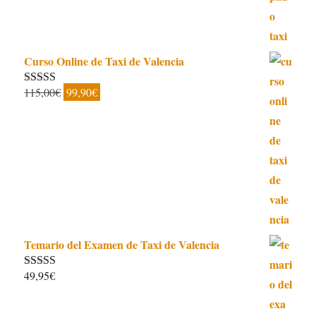
era:
es:
21,00€.
14,95€.
Curso Online de Taxi de Valencia
El
El
115,00
€
99,90
€
Valorado con
5.00
de 5
precio
precio
original
actual
era:
es:
115,00€.
99,90€.
Temario del Examen de Taxi de Valencia
49,95
€
Valorado con
5.00
de 5