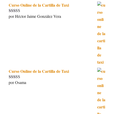
Curso Online de la Cartilla de Taxi
por Héctor Jaime González Vera
Valorado con
5
de 5
Curso Online de la Cartilla de Taxi
por Osama
Valorado con
5
de 5