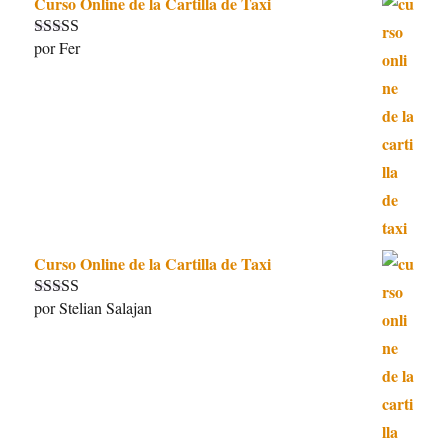
Curso Online de la Cartilla de Taxi
por Fer
Valorado con
5
de 5
Curso Online de la Cartilla de Taxi
por Stelian Salajan
Valorado con
5
de 5