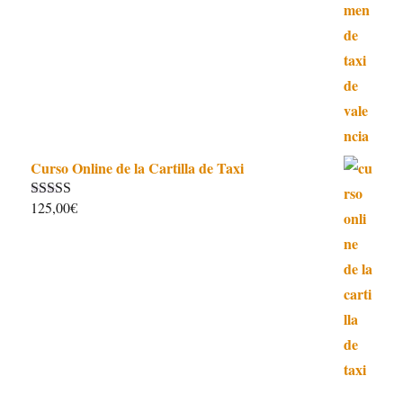
Curso Online de la Cartilla de Taxi
125,00
€
Valorado con
4.97
de 5