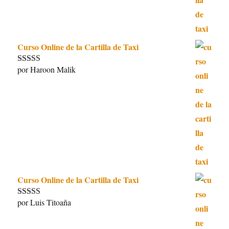
Curso Online de la Cartilla de Taxi
por Haroon Malik
Valorado con
5
de 5
Curso Online de la Cartilla de Taxi
por Luis Titoaña
Valorado con
5
de 5