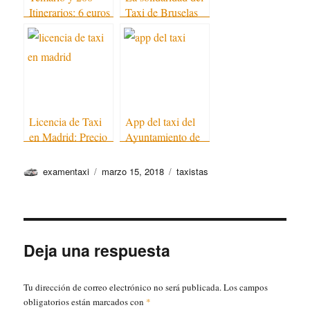
Itinerarios: 6 euros
Taxi de Bruselas
de descuento
Licencia de Taxi
App del taxi del
en Madrid: Precio
Ayuntamiento de
Madrid
Autor
Publicado
Categorías
examentaxi
marzo 15, 2018
taxistas
el
Deja una respuesta
Tu dirección de correo electrónico no será publicada.
Los campos
obligatorios están marcados con
*