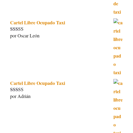
Cartel Libre Ocupado Taxi
por Oscar León
Valorado con
5
de 5
Cartel Libre Ocupado Taxi
por Adrián
Valorado con
5
de 5