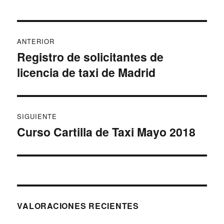
Navegación
ANTERIOR
de
Registro de solicitantes de
Entrada
licencia de taxi de Madrid
anterior:
entradas
SIGUIENTE
Curso Cartilla de Taxi Mayo 2018
Entrada
siguiente:
VALORACIONES RECIENTES