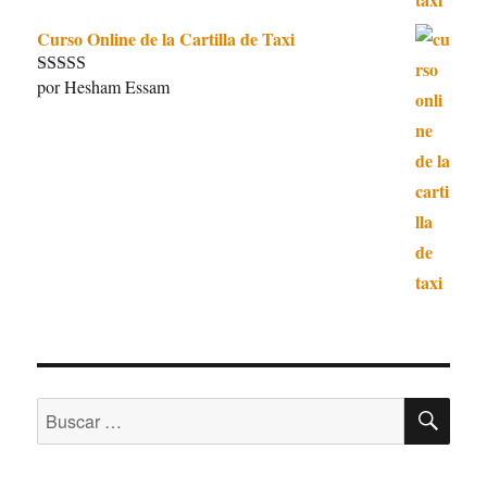
Curso Online de la Cartilla de Taxi
por Hesham Essam
Valorado con
5
de 5
BU
Buscar
por: