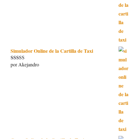
Simulador Online de la Cartilla de Taxi
por Akejandro
Valorado con
5
de 5