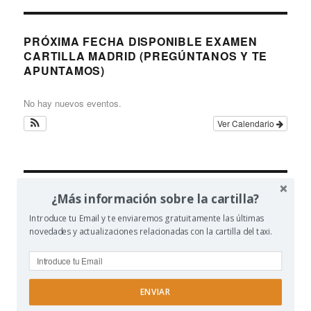
PRÓXIMA FECHA DISPONIBLE EXAMEN
CARTILLA MADRID (PREGÚNTANOS Y TE
APUNTAMOS)
No hay nuevos eventos.
Ver Calendario
¿Más información sobre la cartilla?
NUESTROS CURSOS Y SERVICIOS
Introduce tu Email y te enviaremos gratuitamente las últimas
novedades y actualizaciones relacionadas con la cartilla del taxi.
Examen Taxi Madrid
Cursos Examen del Taxi
Curso Online de la Cartilla de Taxi
Temario de la Cartilla del Taxi
ENVIAR