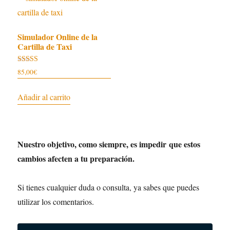
Simulador Online de la
Cartilla de Taxi
Valorado
85,00
€
con
4.93
de 5
Añadir al carrito
Nuestro objetivo, como siempre, es impedir
que estos
cambios afecten a tu preparación.
Si tienes cualquier duda o consulta, ya sabes que puedes
utilizar los comentarios.