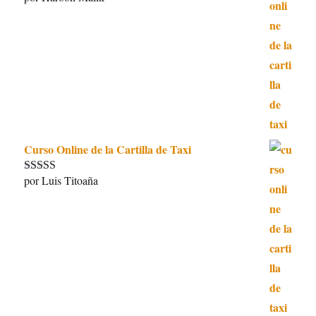
5
de 5
Curso Online de la Cartilla de Taxi
por Luis Titoaña
Valorado con
5
de 5