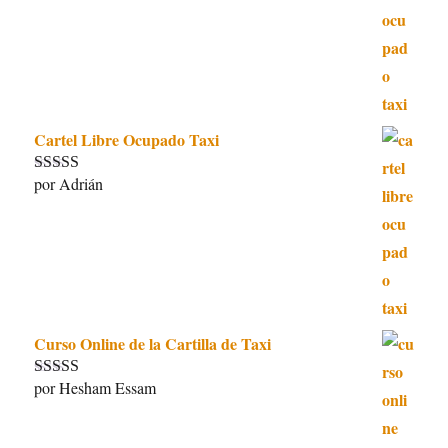
Cartel Libre Ocupado Taxi
por Adrián
Valorado con
5
de 5
Curso Online de la Cartilla de Taxi
por Hesham Essam
Valorado con
5
de 5