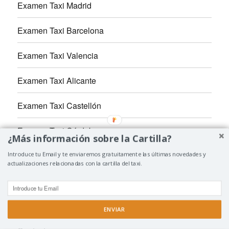
Examen Taxi Madrid
Examen Taxi Barcelona
Examen Taxi Valencia
Examen Taxi Alicante
Examen Taxi Castellón
Examen Taxi Córdoba
¿Más información sobre la Cartilla?
Examen Conductor EMT
Introduce tu Email y te enviaremos gratuitamente las últimas novedades y
actualizaciones relacionadas con la cartilla del taxi.
Examen Metro Madrid
Accesorios Taxi
ENVIAR