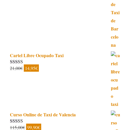
original
actual
era:
es:
150,00€.
125,00€.
Cartel Libre Ocupado Taxi
El
El
21,00
€
14,95
€
Valorado con
5.00
de 5
precio
precio
original
actual
era:
es:
21,00€.
14,95€.
Curso Online de Taxi de Valencia
El
El
115,00
€
99,90
€
Valorado con