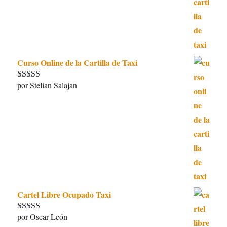
Curso Online de la Cartilla de Taxi
por Stelian Salajan
Valorado con
5
de 5
Cartel Libre Ocupado Taxi
por Oscar León
Valorado con
5
de 5