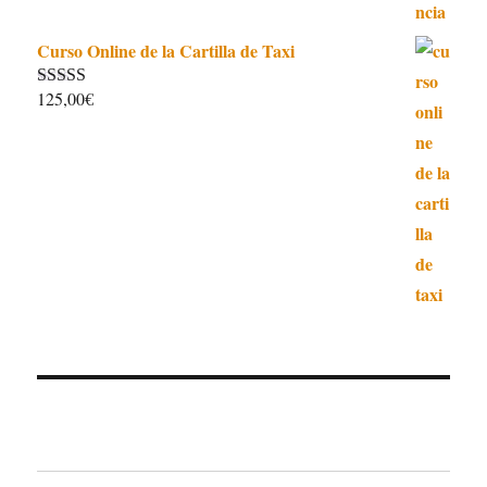
Curso Online de la Cartilla de Taxi
125,00
€
Valorado con
4.97
de 5