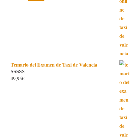
5.00
de 5
precio
precio
original
actual
era:
es:
115,00€.
99,90€.
Temario del Examen de Taxi de Valencia
49,95
€
Valorado con
5.00
de 5