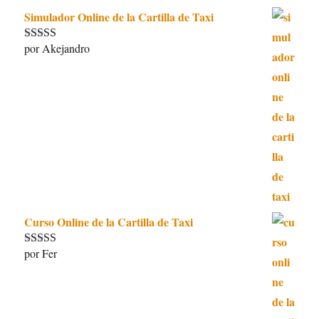
Simulador Online de la Cartilla de Taxi
por Akejandro
Valorado con
5
de 5
Curso Online de la Cartilla de Taxi
por Fer
Valorado con
5
de 5