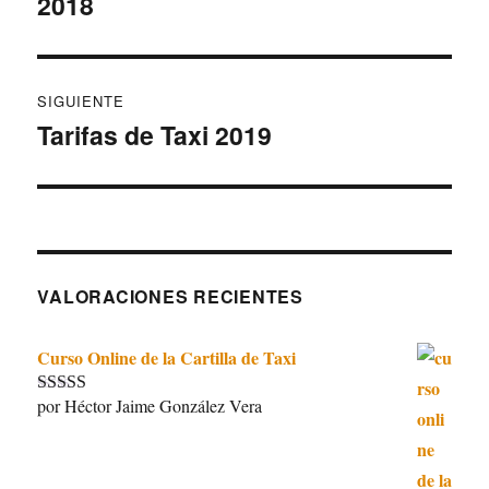
2018
anterior:
entradas
SIGUIENTE
Tarifas de Taxi 2019
Entrada
siguiente:
VALORACIONES RECIENTES
Curso Online de la Cartilla de Taxi
por Héctor Jaime González Vera
Valorado con
5
de 5