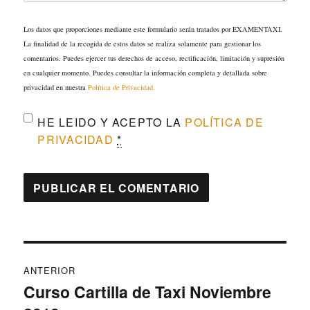
Los datos que proporciones mediante este formulario serán tratados por EXAMENTAXI.
La finalidad de la recogida de estos datos se realiza solamente para gestionar los
comentarios. Puedes ejercer tus derechos de acceso, rectificación, limitación y supresión
en cualquier momento. Puedes consultar la información completa y detallada sobre
privacidad en nuestra
Política de Privacidad.
HE LEIDO Y ACEPTO LA
POLÍTICA DE
PRIVACIDAD
*
Navegación
ANTERIOR
de
Curso Cartilla de Taxi Noviembre
Entrada