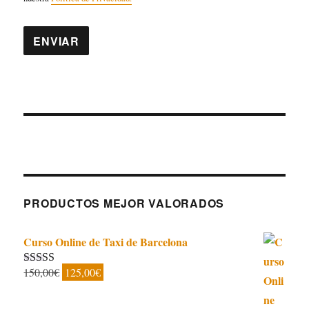
PRODUCTOS MEJOR VALORADOS
Curso Online de Taxi de Barcelona
El
El
150,00
€
125,00
€
Valorado con
5.00
de 5
precio
precio