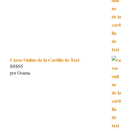
5
de 5
Curso Online de la Cartilla de Taxi
por Osama
Valorado con
5
de 5