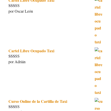
Cartel Libre Ocupado Taxi
por Oscar León
Valorado con
5
de 5
Cartel Libre Ocupado Taxi
por Adrián
Valorado con
5
de 5
Curso Online de la Cartilla de Taxi