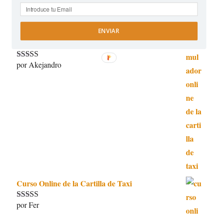
ENVIAR
Simulador Online de la Cartilla de Taxi
por Akejandro
Valorado con
5
de 5
Curso Online de la Cartilla de Taxi
por Fer
Valorado con
5
de 5