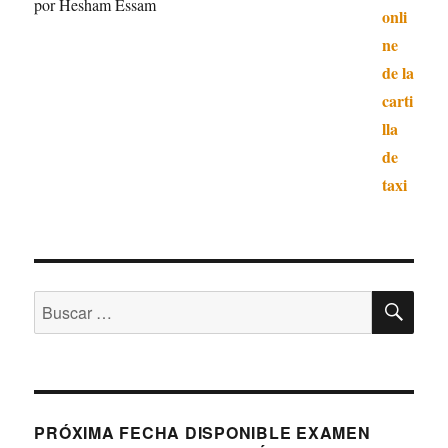
por Hesham Essam
Valorado con
5
de 5
BU
Buscar
por:
PRÓXIMA FECHA DISPONIBLE EXAMEN