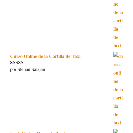
Curso Online de la Cartilla de Taxi
por Stelian Salajan
Valorado con
5
de 5