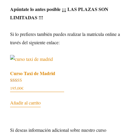
Apúntate lo antes posible ¡¡¡ LAS PLAZAS SON
LIMITADAS !!!
Si lo prefieres también puedes realizar la matricula online a
través del siguiente enlace:
Curso Taxi de Madrid
Valorado
195,00
€
con
4.96
de 5
Añadir al carrito
Si deseas información adicional sobre nuestro curso