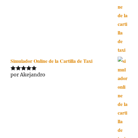
Simulador Online de la Cartilla de Taxi
por Akejandro
Valorado
con
5
de 5