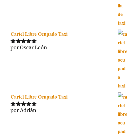
Cartel Libre Ocupado Taxi
por Oscar León
Valorado
con
5
de 5
Cartel Libre Ocupado Taxi
por Adrián
Valorado
con
5
de 5