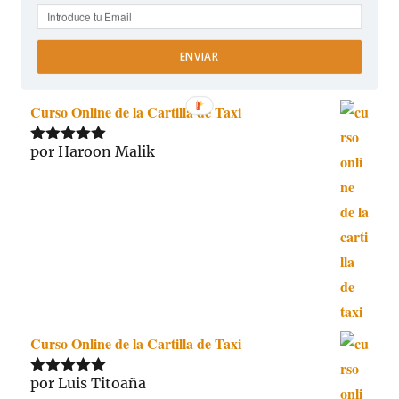
ENVIAR
Curso Online de la Cartilla de Taxi
por Haroon Malik
Valorado
con
5
de 5
Curso Online de la Cartilla de Taxi
por Luis Titoaña
Valorado
con
5
de 5