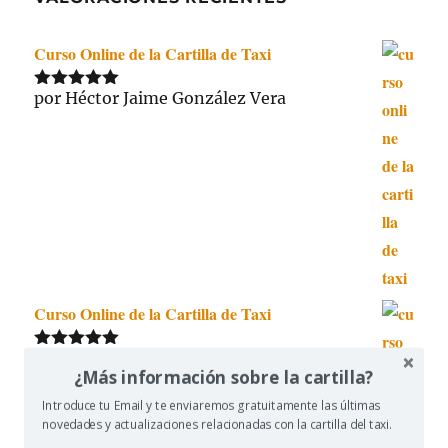
Curso Online de la Cartilla de Taxi
por Héctor Jaime González Vera
Valorado
con
5
de 5
Curso Online de la Cartilla de Taxi
por Osama
Valorado
¿Más información sobre la cartilla?
con
5
de 5
Introduce tu Email y te enviaremos gratuitamente las últimas
novedades y actualizaciones relacionadas con la cartilla del taxi.