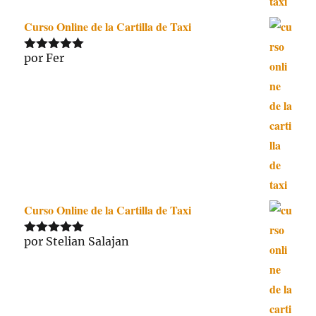
Curso Online de la Cartilla de Taxi
por Fer
Valorado
con
5
de 5
Curso Online de la Cartilla de Taxi
por Stelian Salajan
Valorado
con
5
de 5