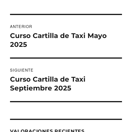
Navegación
ANTERIOR
de
Curso Cartilla de Taxi Mayo
Entrada
anterior:
2025
entradas
SIGUIENTE
Curso Cartilla de Taxi
Entrada
siguiente:
Septiembre 2025
VALORACIONES RECIENTES