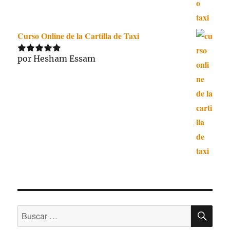
Curso Online de la Cartilla de Taxi
por Hesham Essam
Valorado
con
5
de 5
BU
Buscar
por: