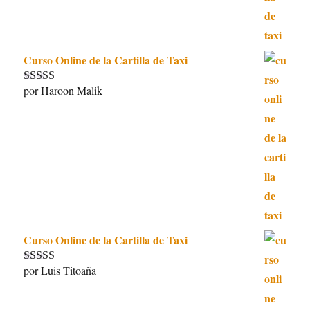
Curso Online de la Cartilla de Taxi
por Haroon Malik
Valorado con
5
de 5
Curso Online de la Cartilla de Taxi
por Luis Titoaña
Valorado con
5
de 5