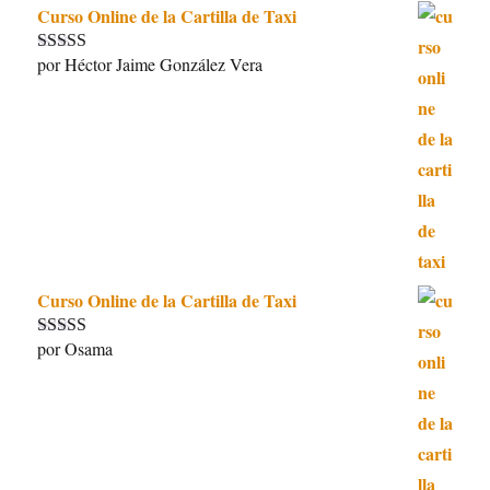
Curso Online de la Cartilla de Taxi
por Héctor Jaime González Vera
Valorado con
5
de 5
Curso Online de la Cartilla de Taxi
por Osama
Valorado con
5
de 5