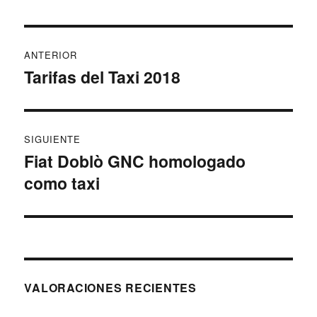
Navegación
ANTERIOR
de
Tarifas del Taxi 2018
Entrada
anterior:
entradas
SIGUIENTE
Fiat Doblò GNC homologado
Entrada
como taxi
siguiente:
VALORACIONES RECIENTES