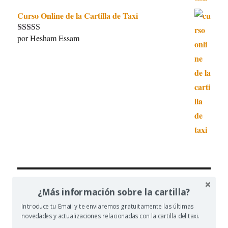
Curso Online de la Cartilla de Taxi
por Hesham Essam
Valorado con
5
de 5
BU
Buscar
¿Más información sobre la cartilla?
por:
Introduce tu Email y te enviaremos gratuitamente las últimas
novedades y actualizaciones relacionadas con la cartilla del taxi.