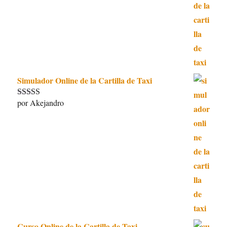
Simulador Online de la Cartilla de Taxi
por Akejandro
Valorado con
5
de 5
Curso Online de la Cartilla de Taxi