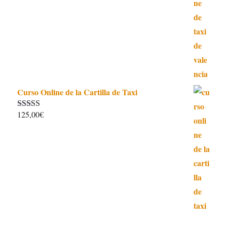
original
actual
era:
es:
115,00€.
99,90€.
Curso Online de la Cartilla de Taxi
125,00
€
Valorado con
4.97
de 5