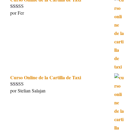
por Fer
Valorado con
5
de 5
Curso Online de la Cartilla de Taxi
por Stelian Salajan
Valorado con
5
de 5