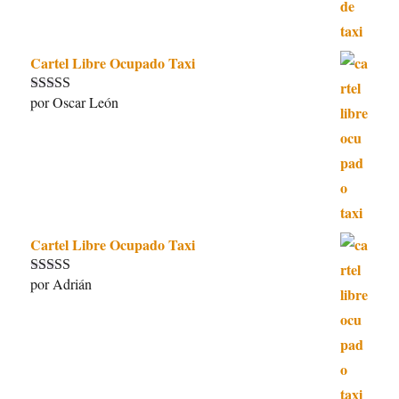
Cartel Libre Ocupado Taxi
por Oscar León
Valorado con
5
de 5
Cartel Libre Ocupado Taxi
por Adrián
Valorado con
5
de 5