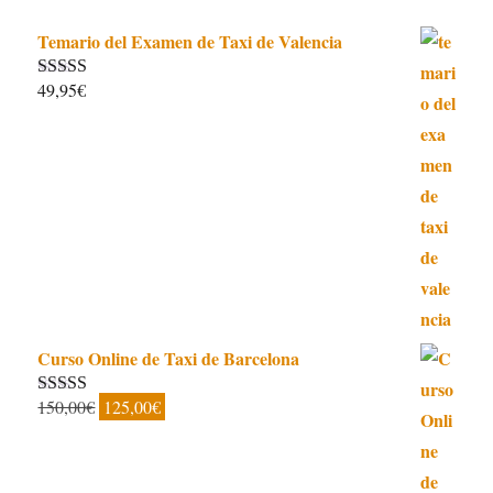
Temario del Examen de Taxi de Valencia
49,95
€
Valorado con
5.00
de 5
Curso Online de Taxi de Barcelona
El
El
150,00
€
125,00
€
Valorado con
5.00
de 5
precio
precio
original
actual