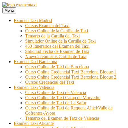
Ir
al
Menú
Examen Taxi te ayuda a aprobar el examen de la cartilla del taxi
Examen Taxi incluye la información necesaria para aprobar la cartilla
contenido
del taxi. Si quieres aprobar el examen de la cartilla, Examen Taxi es
Examen Taxi Madrid
tu web.
Cursos Examen del Taxi
Curso Online de la Cartilla de Taxi
Temario de la Cartilla del Taxi
Simulador Online de la Cartilla de Taxi
450 Itinerarios del Examen del Taxi
Solicitud Fecha de Examen de Taxi
Nuevos requisitos Cartilla de Taxi
Examen Taxi Barcelona
Curso Online de Taxi de Barcelona
Curso Online Credencial Taxi Barcelona Bloque 1
Curso Online Credencial Taxi Barcelona Bloque 2
Cursos Credencial del Taxi
Examen Taxi Valencia
Curso Online de Taxi de Valencia
Curso Online de Taxi Camp de Morvedre
Curso Online de Taxi de La Safor
Curso Online de Taxi de Requena-Utiel/Valle de
Cofrentes-Ayora
Temario del Examen de Taxi de Valencia
Examen Taxi Alicante