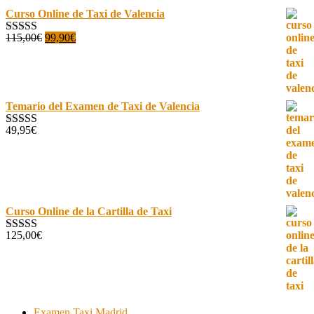
era:
es:
Curso Online de Taxi de Valencia
21,00€.
14,95€.
El
El
115,00
€
99,90
€
Valorado con
precio
precio
5.00
de 5
original
actual
era:
es:
115,00€.
99,90€.
Temario del Examen de Taxi de Valencia
49,95
€
Valorado con
5.00
de 5
Curso Online de la Cartilla de Taxi
125,00
€
Valorado con
4.97
de 5
Examen Taxi Madrid