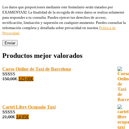
Los datos que proporciones mediante este formulario serán tratados por
EXAMENTAXI. La finalidad de la recogida de estos datos se realiza solamente
para responder a tu consulta. Puedes ejercer tus derechos de acceso,
rectificación, limitación y supresión en cualquier momento. Puedes consultar la
información completa y detallada sobre privacidad en nuestra
Política de
Privacidad.
Productos mejor valorados
Curso Online de Taxi de Barcelona
El
El
150,00
€
125,00
€
Valorado con
precio
precio
5.00
de 5
original
actual
era:
es:
150,00€.
125,00€.
Cartel Libre Ocupado Taxi
El
El
21,00
€
14,95
€
Valorado con
precio
precio
5.00
de 5
original
actual