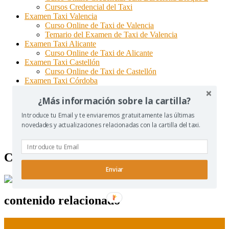
Cursos Credencial del Taxi
Examen Taxi Valencia
Curso Online de Taxi de Valencia
Temario del Examen de Taxi de Valencia
Examen Taxi Alicante
Curso Online de Taxi de Alicante
Examen Taxi Castellón
Curso Online de Taxi de Castellón
Examen Taxi Córdoba
Temario del Examen de Taxi de Córdoba
Examen Conductor EMT
¿Más información sobre la cartilla?
Curso Online Conductor Autobuses EMT
Introduce tu Email y te enviaremos gratuitamente las últimas
Examen Metro Madrid
novedades y actualizaciones relacionadas con la cartilla del taxi.
Curso Online Metro de Madrid
Temario del Metro de Madrid 2019
Callejero de Madrid
Enviar
contenido relacionado