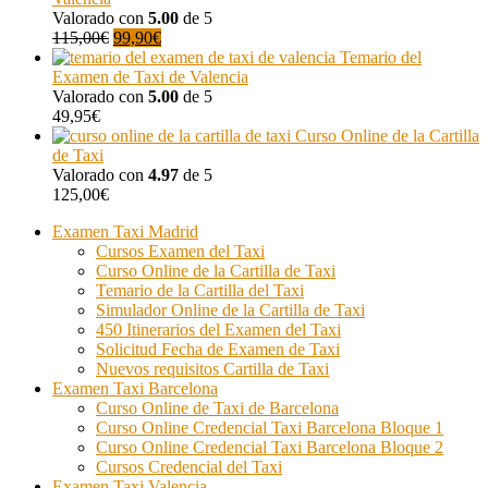
era:
es:
Valorado con
5.00
de 5
21,00€.
El
14,95€.
El
115,00
€
99,90
€
precio
precio
Temario del
original
actual
Examen de Taxi de Valencia
era:
es:
Valorado con
5.00
de 5
115,00€.
99,90€.
49,95
€
Curso Online de la Cartilla
de Taxi
Valorado con
4.97
de 5
125,00
€
Examen Taxi Madrid
Cursos Examen del Taxi
Curso Online de la Cartilla de Taxi
Temario de la Cartilla del Taxi
Simulador Online de la Cartilla de Taxi
450 Itinerarios del Examen del Taxi
Solicitud Fecha de Examen de Taxi
Nuevos requisitos Cartilla de Taxi
Examen Taxi Barcelona
Curso Online de Taxi de Barcelona
Curso Online Credencial Taxi Barcelona Bloque 1
Curso Online Credencial Taxi Barcelona Bloque 2
Cursos Credencial del Taxi
Examen Taxi Valencia