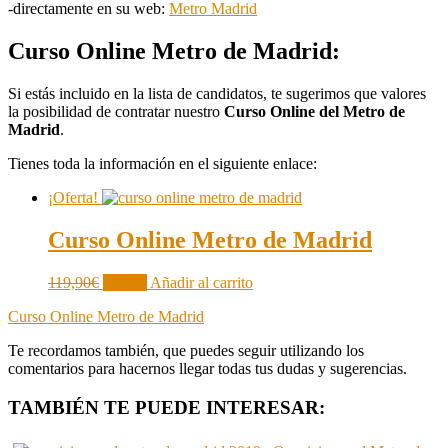
-directamente en su web:
Metro Madrid
Curso Online Metro de Madrid:
Si estás incluido en la lista de candidatos, te sugerimos que valores
la posibilidad de contratar nuestro
Curso Online del Metro de
Madrid
.
Tienes toda la información en el siguiente enlace:
¡Oferta!
Curso Online Metro de Madrid
El
El
119,90
€
99,90
€
Añadir al carrito
precio
precio
Curso Online Metro de Madrid
original
actual
era:
es:
Te recordamos también, que puedes seguir utilizando los
119,90€.
99,90€.
comentarios para hacernos llegar todas tus dudas y sugerencias.
TAMBIÉN TE PUEDE INTERESAR: