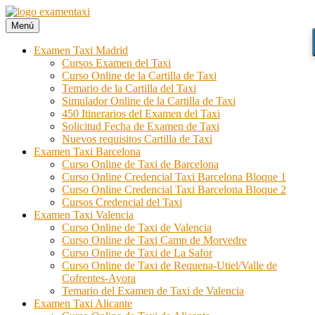
Ir
al
Menú
Examen Taxi te ayuda a aprobar el examen de la cartilla del taxi
Examen Taxi incluye la información necesaria para aprobar la cartilla
contenido
del taxi. Si quieres aprobar el examen de la cartilla, Examen Taxi es
Examen Taxi Madrid
tu web.
Cursos Examen del Taxi
Curso Online de la Cartilla de Taxi
Temario de la Cartilla del Taxi
Simulador Online de la Cartilla de Taxi
450 Itinerarios del Examen del Taxi
Solicitud Fecha de Examen de Taxi
Nuevos requisitos Cartilla de Taxi
Examen Taxi Barcelona
Curso Online de Taxi de Barcelona
Curso Online Credencial Taxi Barcelona Bloque 1
Curso Online Credencial Taxi Barcelona Bloque 2
Cursos Credencial del Taxi
Examen Taxi Valencia
Curso Online de Taxi de Valencia
Curso Online de Taxi Camp de Morvedre
Curso Online de Taxi de La Safor
Curso Online de Taxi de Requena-Utiel/Valle de
Cofrentes-Ayora
Temario del Examen de Taxi de Valencia
Examen Taxi Alicante