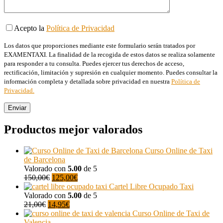
Acepto la
Política de Privacidad
Los datos que proporciones mediante este formulario serán tratados por
EXAMENTAXI. La finalidad de la recogida de estos datos se realiza solamente
para responder a tu consulta. Puedes ejercer tus derechos de acceso,
rectificación, limitación y supresión en cualquier momento. Puedes consultar la
información completa y detallada sobre privacidad en nuestra
Política de
Privacidad.
Productos mejor valorados
Curso Online de Taxi
de Barcelona
Valorado con
5.00
de 5
El
El
150,00
€
125,00
€
precio
precio
Cartel Libre Ocupado Taxi
original
actual
Valorado con
5.00
de 5
El
era:
El
es:
21,00
€
14,95
€
precio
150,00€.
precio
125,00€.
Curso Online de Taxi de
original
actual
Valencia