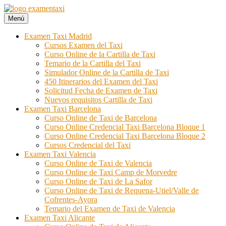
Ir
al
Menú
Examen Taxi te ayuda a aprobar el examen de la cartilla del taxi
Examen Taxi incluye la información necesaria para aprobar la cartilla
contenido
del taxi. Si quieres aprobar el examen de la cartilla, Examen Taxi es
Examen Taxi Madrid
tu web.
Cursos Examen del Taxi
Curso Online de la Cartilla de Taxi
Temario de la Cartilla del Taxi
Simulador Online de la Cartilla de Taxi
450 Itinerarios del Examen del Taxi
Solicitud Fecha de Examen de Taxi
Nuevos requisitos Cartilla de Taxi
Examen Taxi Barcelona
Curso Online de Taxi de Barcelona
Curso Online Credencial Taxi Barcelona Bloque 1
Curso Online Credencial Taxi Barcelona Bloque 2
Cursos Credencial del Taxi
Examen Taxi Valencia
Curso Online de Taxi de Valencia
Curso Online de Taxi Camp de Morvedre
Curso Online de Taxi de La Safor
Curso Online de Taxi de Requena-Utiel/Valle de
Cofrentes-Ayora
Temario del Examen de Taxi de Valencia
Examen Taxi Alicante