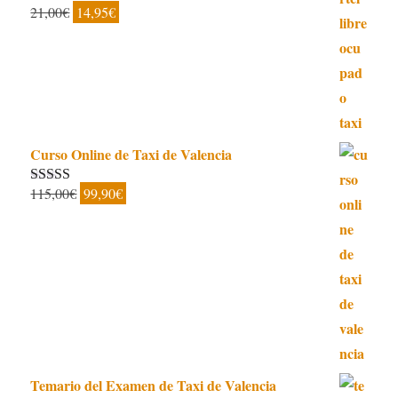
El
El
21,00
€
14,95
€
Valorado con
5.00
de 5
precio
precio
original
actual
era:
es:
21,00€.
14,95€.
Curso Online de Taxi de Valencia
El
El
115,00
€
99,90
€
Valorado con
5.00
de 5
precio
precio
original
actual
era:
es:
115,00€.
99,90€.
Temario del Examen de Taxi de Valencia