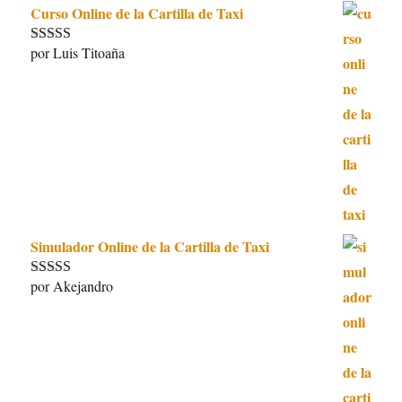
Curso Online de la Cartilla de Taxi
por Luis Titoaña
Valorado con
5
de 5
Simulador Online de la Cartilla de Taxi
por Akejandro
Valorado con
5
de 5