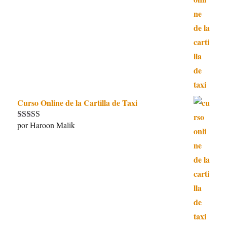
5
de 5
Curso Online de la Cartilla de Taxi
por Haroon Malik
Valorado con
5
de 5