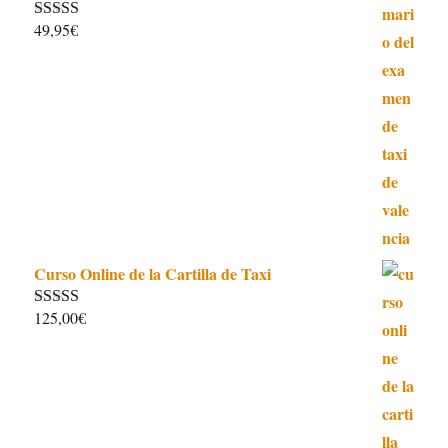
49,95
€
Valorado con
5.00
de 5
Curso Online de la Cartilla de Taxi
125,00
€
Valorado con
4.97
de 5