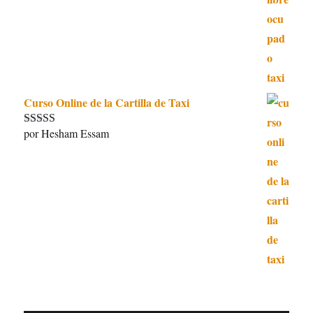
5
de 5
Curso Online de la Cartilla de Taxi
por Hesham Essam
Valorado con
5
de 5