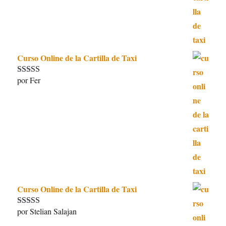
Curso Online de la Cartilla de Taxi
por Fer
Valorado con
5
de 5
Curso Online de la Cartilla de Taxi
por Stelian Salajan
Valorado con
5
de 5