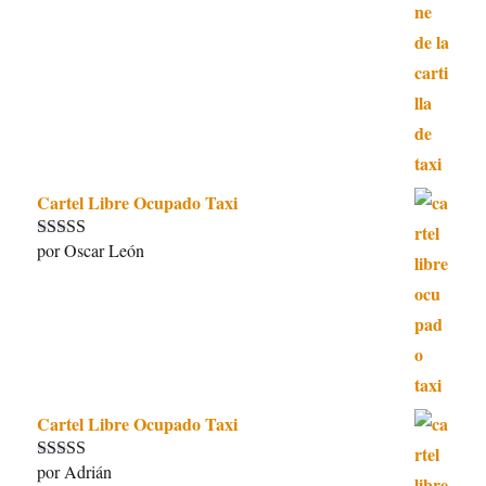
Cartel Libre Ocupado Taxi
por Oscar León
Valorado con
5
de 5
Cartel Libre Ocupado Taxi
por Adrián
Valorado con