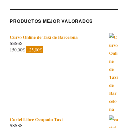
PRODUCTOS MEJOR VALORADOS
Curso Online de Taxi de Barcelona
El
El
150,00
€
125,00
€
Valorado con
5.00
de 5
precio
precio
original
actual
era:
es:
150,00€.
125,00€.
Cartel Libre Ocupado Taxi