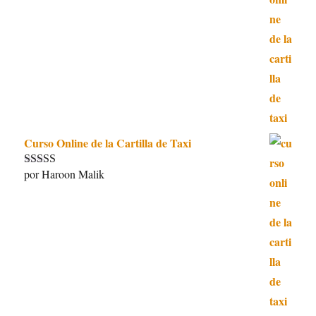
5
de 5
Curso Online de la Cartilla de Taxi
por Haroon Malik
Valorado con
5
de 5