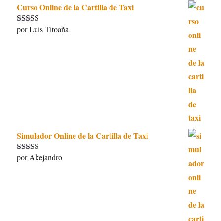
Curso Online de la Cartilla de Taxi
por Luis Titoaña
Valorado con
5
de 5
Simulador Online de la Cartilla de Taxi
por Akejandro
Valorado con
5
de 5