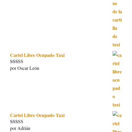
Cartel Libre Ocupado Taxi
por Oscar León
Valorado con
5
de 5
Cartel Libre Ocupado Taxi
por Adrián
Valorado con