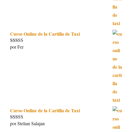
Curso Online de la Cartilla de Taxi
por Fer
Valorado con
5
de 5
Curso Online de la Cartilla de Taxi
por Stelian Salajan
Valorado con
5
de 5