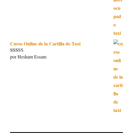
5
de 5
Curso Online de la Cartilla de Taxi
por Hesham Essam
Valorado con
5
de 5