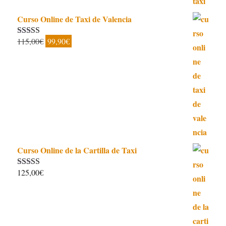
Curso Online de Taxi de Valencia
El
El
115,00
€
99,90
€
Valorado con
5.00
de 5
precio
precio
original
actual
era:
es:
115,00€.
99,90€.
Curso Online de la Cartilla de Taxi
125,00
€
Valorado con
4.97
de 5