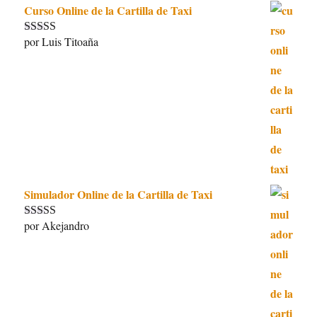
Curso Online de la Cartilla de Taxi
por Luis Titoaña
Valorado con
5
de 5
Simulador Online de la Cartilla de Taxi
por Akejandro
Valorado con
5
de 5