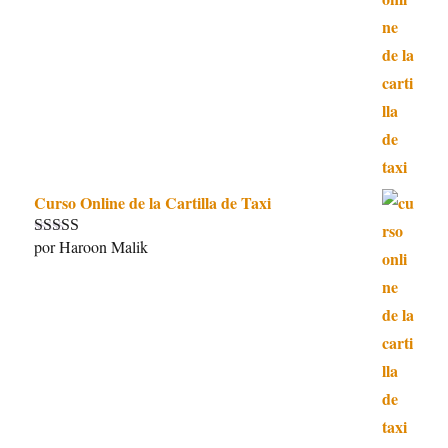
5
de 5
Curso Online de la Cartilla de Taxi
por Haroon Malik
Valorado con
5
de 5