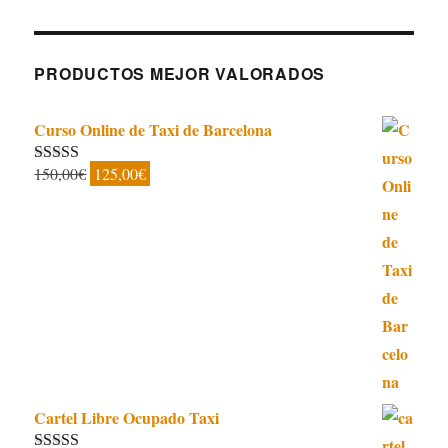
PRODUCTOS MEJOR VALORADOS
Curso Online de Taxi de Barcelona
El
El
150,00
€
125,00
€
Valorado con
5.00
de 5
precio
precio
original
actual
era:
es:
150,00€.
125,00€.
Cartel Libre Ocupado Taxi