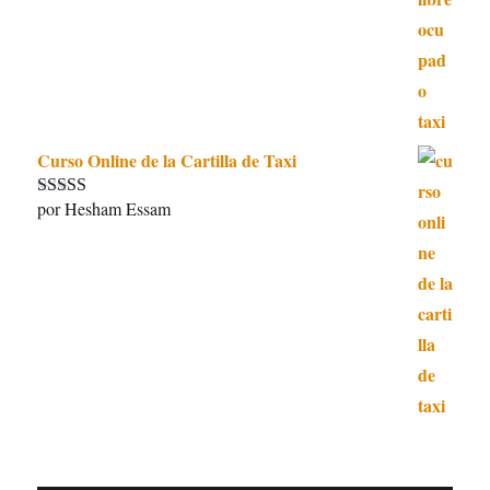
5
de 5
Curso Online de la Cartilla de Taxi
por Hesham Essam
Valorado con
5
de 5