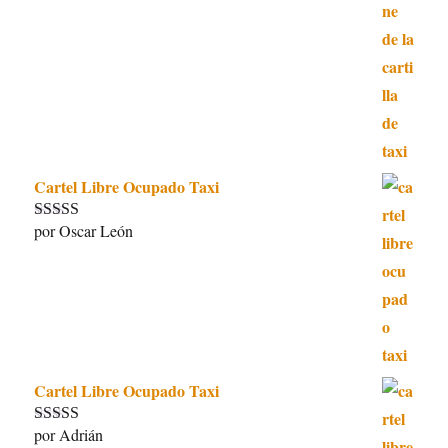
Cartel Libre Ocupado Taxi
por Oscar León
Valorado con
5
de 5
Cartel Libre Ocupado Taxi
por Adrián
Valorado con