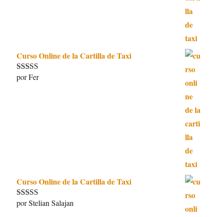
Curso Online de la Cartilla de Taxi
por Fer
Valorado con
5
de 5
Curso Online de la Cartilla de Taxi
por Stelian Salajan
Valorado con
5
de 5