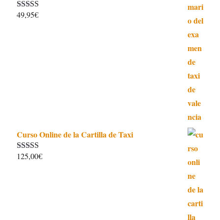
49,95
€
Valorado con
5.00
de 5
Curso Online de la Cartilla de Taxi
125,00
€
Valorado con
4.97
de 5