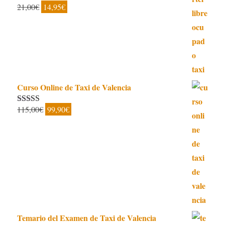
El
El
21,00
€
14,95
€
Valorado con
5.00
de 5
precio
precio
original
actual
era:
es:
21,00€.
14,95€.
Curso Online de Taxi de Valencia
El
El
115,00
€
99,90
€
Valorado con
5.00
de 5
precio
precio
original
actual
era:
es:
115,00€.
99,90€.
Temario del Examen de Taxi de Valencia