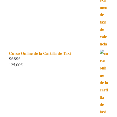
Curso Online de la Cartilla de Taxi
125,00
€
Valorado con
4.97
de 5