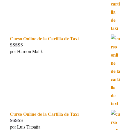
Curso Online de la Cartilla de Taxi
por Haroon Malik
Valorado con
5
de 5
Curso Online de la Cartilla de Taxi
por Luis Titoaña
Valorado con