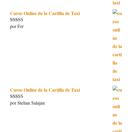
Curso Online de la Cartilla de Taxi
por Fer
Valorado con
5
de 5
Curso Online de la Cartilla de Taxi
por Stelian Salajan
Valorado con
5
de 5