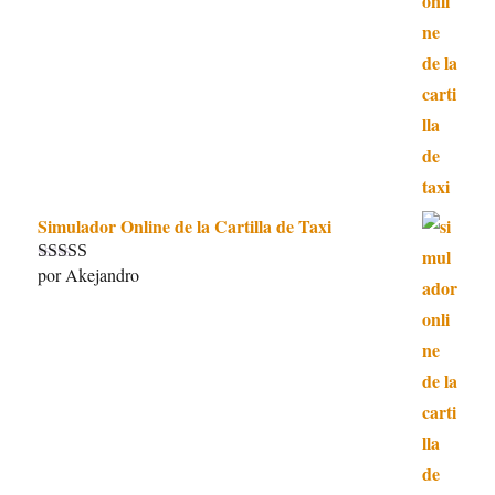
5
de 5
Simulador Online de la Cartilla de Taxi
por Akejandro
Valorado con
5
de 5