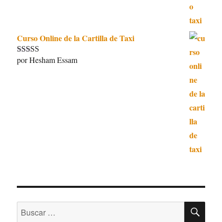
Curso Online de la Cartilla de Taxi
por Hesham Essam
Valorado con
5
de 5
BU
Buscar
por: