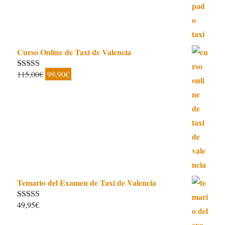
era:
es:
21,00€.
14,95€.
Curso Online de Taxi de Valencia
El
El
115,00
€
99,90
€
Valorado con
5.00
de 5
precio
precio
original
actual
era:
es:
115,00€.
99,90€.
Temario del Examen de Taxi de Valencia
49,95
€
Valorado con
5.00
de 5