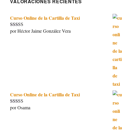
VALORACIONES RECIENTES
Curso Online de la Cartilla de Taxi
por Héctor Jaime González Vera
Valorado con
5
de 5
Curso Online de la Cartilla de Taxi
por Osama
Valorado con
5
de 5