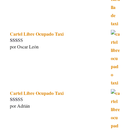
Cartel Libre Ocupado Taxi
por Oscar León
Valorado con
5
de 5
Cartel Libre Ocupado Taxi
por Adrián
Valorado con
5
de 5