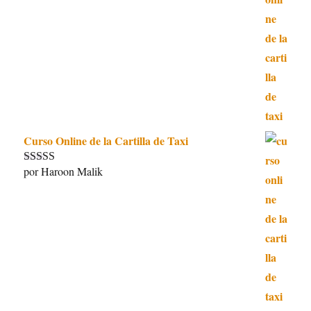
5
de 5
Curso Online de la Cartilla de Taxi
por Haroon Malik
Valorado con
5
de 5