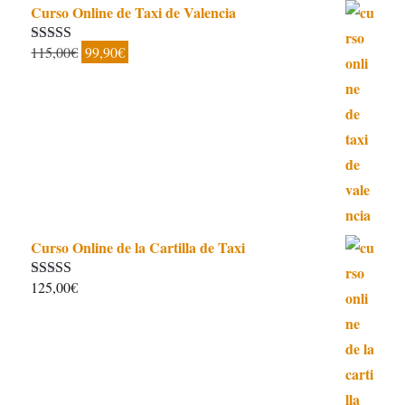
Curso Online de Taxi de Valencia
El
El
115,00
€
99,90
€
Valorado con
5.00
de 5
precio
precio
original
actual
era:
es:
115,00€.
99,90€.
Curso Online de la Cartilla de Taxi
125,00
€
Valorado con
4.97
de 5