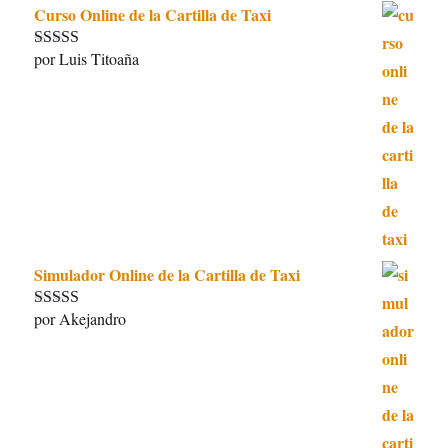
Curso Online de la Cartilla de Taxi
por Luis Titoaña
Valorado con
5
de 5
Simulador Online de la Cartilla de Taxi
por Akejandro
Valorado con
5
de 5