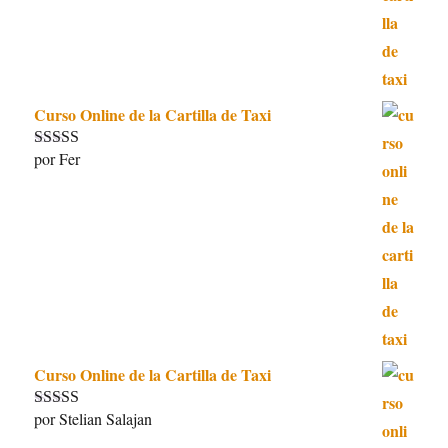
Curso Online de la Cartilla de Taxi
por Fer
Valorado con
5
de 5
Curso Online de la Cartilla de Taxi
por Stelian Salajan
Valorado con
5
de 5