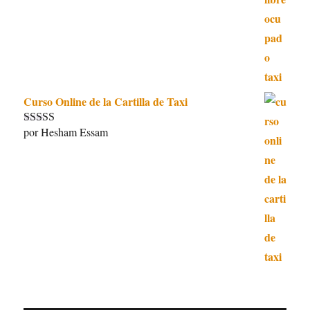
5
de 5
Curso Online de la Cartilla de Taxi
por Hesham Essam
Valorado con
5
de 5