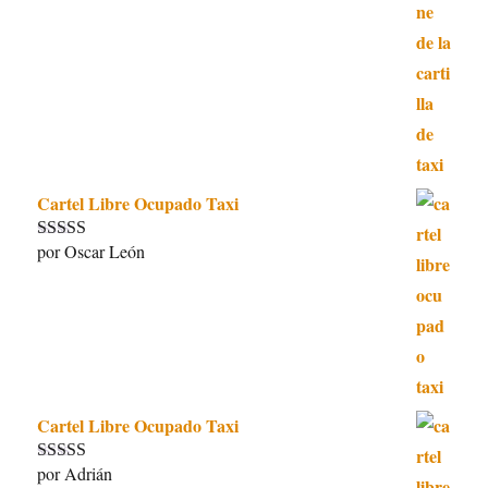
Cartel Libre Ocupado Taxi
por Oscar León
Valorado con
5
de 5
Cartel Libre Ocupado Taxi
por Adrián
Valorado con